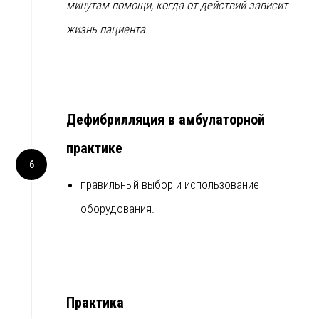
Сертификат: «Expert in Medical Simulation Education»
минутам помощи, когда от действий зависит
EuroMedSim (Германия)
жизнь пациента.
Инструктор Европейского совета по реанимации (Basic
Life Support, BLS)
Член Российского общества скорой медицинской
Дефибрилляция в амбулаторной
помощи
практике
Член Научно-практического общества анестезиологов
и реаниматологов Санкт-Петербурга
правильный выбор и использование
Автор и ведущий телепрограммы «Правила помощи»
оборудования.
Сертификат «Методика преподавания первой помощи»
Сертификат «Использование четырехступенчатого
метода в обучении первой помощи: эффективность
усвоения и качество отработки навыка»
Практика
Сертификат «Организация работы территориального