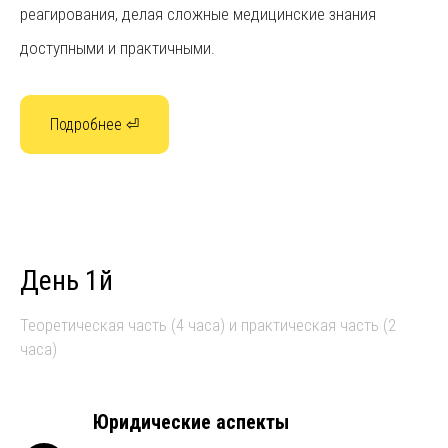
реагирования, делая сложные медицинские знания
доступными и практичными.
Подробнее ⏎
❌ Закрыть подробное описание
Баранников Никита Викторович
– опытный стоматолог,
признанный эксперт в области инновационных
биоматериалов и медицинского симуляционного
День 1й
обучения. Благодаря многолетней практике и активному
Теоретическая часть (4 часа) и практическая часть (2
участию в образовательных проектах, он зарекомендовал
часа)
себя как ведущий специалист в подготовке медицинского
персонала к оказанию неотложной помощи.
Юридические аспекты